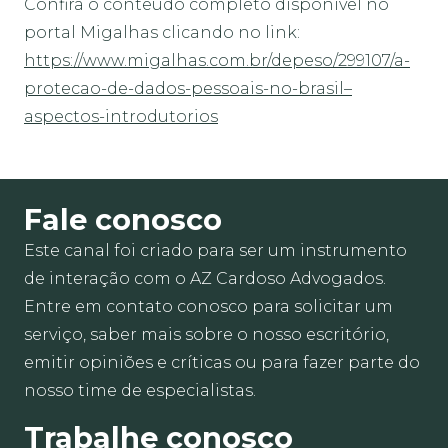
Confira o conteúdo completo disponível no
portal Migalhas clicando no link:
https://www.migalhas.com.br/depeso/299107/a-
protecao-de-dados-pessoais-no-brasil–
aspectos-introdutorios
Fale conosco
Este canal foi criado para ser um instrumento
de interação com o AZ Cardoso Advogados.
Entre em contato conosco para solicitar um
serviço, saber mais sobre o nosso escritório,
emitir opiniões e críticas ou para fazer parte do
nosso time de especialistas.
Trabalhe conosco