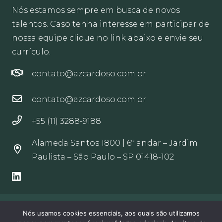
Nós estamos sempre em busca de novos
talentos. Caso tenha interesse em participar de
nossa equipe clique no link abaixo e envie seu
currículo.
contato@azcardoso.com.br
contato@azcardoso.com.br
+55 (11) 3288-9188
Alameda Santos 1800 | 6º andar – Jardim
Paulista – São Paulo – SP 01418-102
© Azevedo Cardoso Andrade Sociedade de
Nós usamos cookies essenciais, aos quais são utilizamos